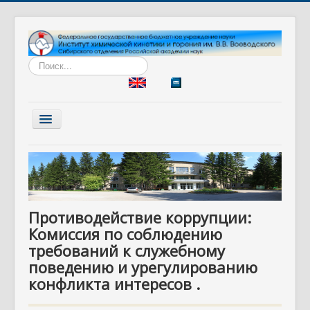
Искать...
Включить/
выключить
навигацию
Главная
Институт
Наука
Противодействие коррупции:
Образование
Комиссия по соблюдению
Диссертационный совет
требований к служебному
поведению и урегулированию
Разработки
конфликта интересов .
Вакансии