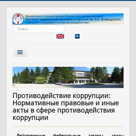
Искать...
Включить/
выключить
навигацию
Главная
Институт
Наука
Противодействие коррупции:
Образование
Нормативные правовые и иные
Диссертационный совет
акты в сфере противодействия
коррупции
Разработки
Вакансии
Действующие федеральные законы, указы