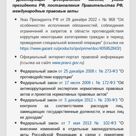
Контакты
президента РФ, постановления Правительства РФ,
Противодействие коррупции
международные правовые акты
Указ Президента РФ от 29 декабря 2022 г. № 968 "Об
особенностях исполнения обязанностей, соблюдения
ограничений и запретов в области противодействия
коррупции некоторыми категориями граждан в период
проведения специальной военной операции" (
ссылка на
https://www.garant.ru/products/ipo/prime/doc/405952843/
)
Официальный интернет-портал правовой информации
(ссылка на сайт
www.
pravo.
gov.
ru
)
Федеральный закон
от 25 декабря 2008 г. № 273-ФЗ
"О
противодействии коррупции"
Федеральный закон
от 17 июля 2009 г. № 172-ФЗ
"Об
антикоррупционной экспертизе нормативных правовых
актов и проектов нормативных правовых актов"
Федеральный закон
от 3 декабря 2012 г. № 230-ФЗ
"О
контроле за соответствием расходов лиц,
замещающих государственные должности, и иных лиц
их доходам"
Федеральный закон
от 7 мая 2013 № 102-ФЗ
"О
внесении изменений в отдельные законодательные
акты Российской Федерации в связи с принятием