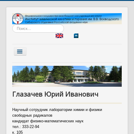
Искать...
Включить/
выключить
навигацию
Главная
Институт
Наука
Глазачев Юрий Иванович
Образование
Диссертационный совет
Научный сотрудник лаборатории химии и физики
Разработки
свободных радикалов
кандидат физико-математических наук
Вакансии
тел.: 333-22-94
к.
105