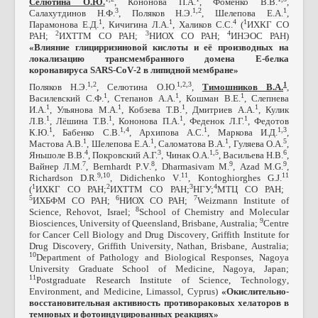
Селютина О.Ю.
, Кононова П.А.
, Фоменко В.В.
,
3
1,2
1
Салахутдинов Н.Ф.
, Поляков Н.Э.
, Шелепова Е.А.
,
1
1
4
1
Парамонова Е.Д.
, Кичигина Л.А.
, Халиков С.С.
(
ИХКГ СО
2
3
4
РАН;
ИХТТМ СО РАН;
НИОХ СО РАН;
ИНЭОС РАН)
«Влияние глицирризиновой кислоты и её производных на
локализацию трансмембранного домена Е-белка
коронавируса
SARS
-
CoV
-2 в липидной мембране»
1,2
1,2,3
1
Поляков Н.Э.
, Селютина О.Ю.
,
Тимошников В.А.
,
1
1
1
Василевский С.Ф.
, Степанов А.А.
, Кошман В.Е.
, Слепнева
1
1
1
1
И.А.
, Ульянова М.А.
, Кобзева Т.В.
, Дмитриев А.А.
, Кулик
1
1
1
1
Л.В.
, Лёшина Т.В.
, Кононова П.А.
, Феденок Л.Г.
, Федотов
1
1,4
1
1,3
К.Ю.
, Бабенко С.В.
, Архипова А.С.
, Маркова И.Д.
,
1
1
1
5
Мастова А.В.
, Шелепова Е.А.
, Саломатова В.А.
, Гуляева О.А.
,
4
3
1,5
6
Яньшоле В.В.
, Покровский А.Г.
, Чинак О.А.
, Васильева Н.В.
,
7
8
9
9
Вайнер Л.М.
,
Bernhardt
P
.
V
.
,
Dharmasivam
M
.
,
Azad
M
.
G
.
,
9,10
11
11
Richardson
D
.
R
.
,
Didichenko
V
.
,
Kontoghiorghes
G
.
J
.
1
2
3
4
(
ИХКГ СО РАН;
ИХТТМ СО РАН;
НГУ;
МТЦ СО РАН;
5
6
7
ИХБФМ СО РАН;
НИОХ СО РАН;
Weizmann
Institute
of
8
Science
,
Rehovot
,
Israel
;
School
of
Chemistry
and
Molecular
9
Biosciences
,
University
of
Queensland
,
Brisbane
,
Australia
;
Centre
for
Cancer
Cell
Biology
and
Drug
Discovery
,
Griffith
Institute
for
Drug
Discovery
,
Griffith
University
,
Nathan
,
Brisbane
,
Australia
;
10
Department
of
Pathology
and
Biological
Responses
,
Nagoya
University
Graduate
School
of
Medicine
,
Nagoya
,
Japan
;
11
Postgraduate
Research
Institute
of
Science
,
Technology
,
Environment
,
and
Medicine
,
Limassol
,
Cyprus
)
«Окислительно-
восстановительная активность противораковых хелаторов в
темновых и фотоиндуцированных реакциях»