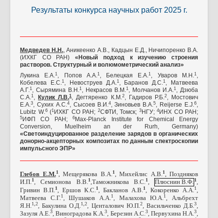
Противодействие коррупции
Результаты конкурса научных работ 2025 г.
Медведев Н.Н.
, Аникеенко А.В., Кадцын Е.Д., Ничипоренко В.А.
(ИХКГ СО РАН)
«Новый подход к изучению строения
растворов. Структурный и волюмометрический анализ»
1
1
1
1
Лукина Е.А.
, Попов А.А.
, Белецкая Е.А.
, Уваров М.Н.
,
1
1
1
Кобелева Е.С.
, Невоструев Д.А.
, Баранов Д.С.
, Матвеева
1
1
1
1
А.Г.
, Сырямина В.Н.
, Некрасов В.М.
, Молчанов И.А.
, Дзюба
1
1
2
2
С.А.
,
Кулик Л.В.
, Дегтяренко К.М.
, Гадиров Р.Б.
, Мостович
3
4
4
5
6
Е.А.
, Сухих А.С.
, Сысоев В.И.
, Зиновьев В.А.
,
Reijerse
E
.
J
.
,
6
1
2
3
4
Lubitz
W
.
(
ИХКГ СО РАН;
СФТИ, Томск;
НГУ;
ИНХ СО РАН;
5
6
ИФП СО РАН;
Max
-
Planck
Institute
for
Chemical
Energy
Conversion
,
Muelheim
an
d
е
r
Rurh
,
Germany
)
«
Светоиндуцированное разделение зарядов в органических
донорно-акцепторных композитах по данным спектроскопии
импульсного ЭПР
»
1
1
1
Глебов Е.М.
, Мещерякова В.А.
, Михейлис А.В.
, Поздняков
1
1
1
1
И.П.
, Семионова В.В.
,Таможникова В.С.
,
Плюснин В.Ф.
,
1
1
1
1
Гривин В.П.
, Ершов К.С.
, Бакланов А.В.
, Кокоренко А.А.
,
1
1
1
Матвеева С.Г.
, Шушаков А.А.
, Малахова Ю.А.
, Альбрехт
1,2
1,2
2
3
Я.Н.
, Бакулина О.Д.
, Центалович Ю.П.
,
Васильченко Д.Б.
,
3
3
3
3
Зазуля А.Е.
, Виноградова К.А.
, Березин А.С.
, Первухина Н.А.
,