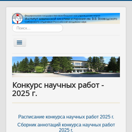
Искать...
Включить/
выключить
навигацию
Главная
Институт
Наука
Конкурс научных работ -
Образование
2025 г.
Диссертационный совет
Разработки
Вакансии
Расписание конкурса научных работ 2025 г.
Контакты
Сборник аннотаций конкурса научных работ
2025 г.