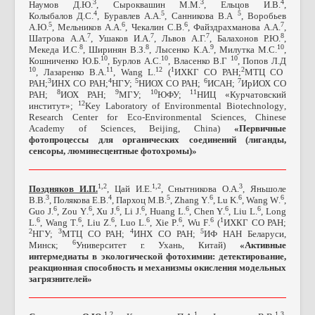
3
3
4
Наумов Д.Ю.
, Сыроквашин М.М.
, Ельцов И.В.
,
4
5
5
Колыбалов Д.С.
, Буравлев А.А.
, Санникова В.А
, Воробьев
5
6
6
7
А.Ю.
, Мельников А.А.
, Чекалин С.В.
, Файздрахманова А.А.
,
7
7
7
8
Шатрова А.А.
, Ушаков И.А.
, Львов А.Г.
, Балахонов Р.Ю.
,
8
8
9
10
Мекеда И.С.
, Ширинян В.З.
, Лысенко К.А.
, Милутка М.С.
,
10
10
10
Кошниченко Ю.Б.
, Бурлов А.С.
, Власенко В.Г
, Попов Л.Д
10
11
12
1
2
, Лазаренко В.А.
,
Wang
L
.
(
ИХКГ СО РАН;
МТЦ СО
3
4
5
6
7
РАН;
ИНХ СО РАН;
НГУ;
НИОХ СО РАН;
ИСАН;
ИрИОХ СО
8
9
10
11
РАН;
ИОХ РАН;
МГУ;
ЮФУ;
НИЦ «Курчатовский
12
институт»;
Key
Laboratory
of
Environmental
Biotechnology
,
Research
Center
for
Eco
-
Environmental
Sciences
,
Chinese
Academy
of
Sciences
,
Beijing
,
China
)
«Первичные
фотопроцессы для органических соединений (лиганды,
сенсоры, люминесцентные фотохромы)»
1,2
1,2
3
Поздняков И.П.
, Цай И.Е.
, Снытникова О.А.
, Яньшоле
3
4
5
6
6
6
В.В.
, Полякова Е.В.
, Пархоц М.В.
,
Zhang
Y
.
,
Lu
K
.
,
Wang
W
.
,
6
6
6
6
6
6
6
Guo
J
.
,
Zou
Y
.
,
Xu
J
.
,
Li
J
.
, Huang L.
,
Chen
Y
.
,
Liu
L
.
,
Long
6
6
6
6
6
6
1
L
.
,
Wang
T
.
,
Liu
Z
.
,
Luo
L
.
,
Xie
P
.
,
Wu
F
.
(
ИХКГ СО РАН;
2
3
4
5
НГУ;
МТЦ СО РАН;
ИНХ СО РАН;
ИФ НАН Беларуси,
6
Минск;
Университет г. Ухань, Китай)
«
Активные
интермедиаты в экологической фотохимии: детектирование,
реакционная способность и механизмы окисления модельных
загрязнителей
»
1,2
1
1,3