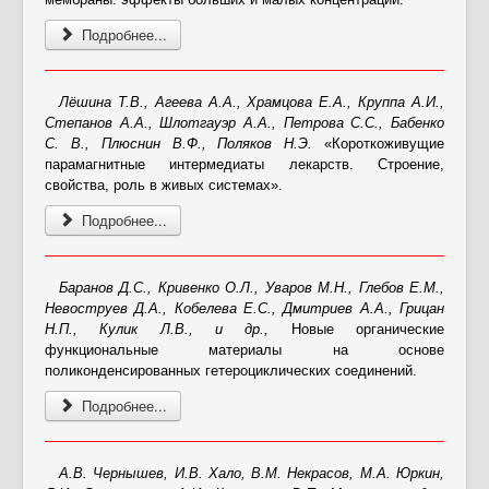
Подробнее...
Лёшина Т.В., Агеева А.А., Храмцова Е.А., Круппа А.И.,
Степанов А.А., Шлотгауэр А.А., Петрова С.С., Бабенко
С. В., Плюснин В.Ф., Поляков Н.Э.
«Короткоживущие
парамагнитные интермедиаты лекарств. Строение,
свойства, роль в живых системах».
Подробнее...
Баранов Д.С., Кривенко О.Л., Уваров М.Н., Глебов Е.М.,
Невоструев Д.А., Кобелева Е.С., Дмитриев А.А., Грицан
Н.П., Кулик Л.В., и др.,
Новые органические
функциональные материалы на основе
поликонденсированных гетероциклических соединений.
Подробнее...
А.В. Чернышев, И.В. Хало, В.М. Некрасов, М.А. Юркин,