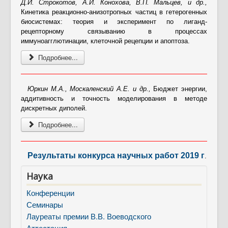
Д.И. Строкотов, А.И. Конохова, В.П. Мальцев, и др.,
Кинетика реакционно-анизотропных частиц в гетерогенных
биосистемах: теория и эксперимент по лиганд-
рецепторному связыванию в процессах
иммуноагглютинации, клеточной рецепции и апоптоза.
Подробнее...
Юркин М.А., Москаленский А.Е. и др.,
Бюджет энергии,
аддитивность и точность моделирования в методе
дискретных диполей.
Подробнее...
Результаты конкурса научных работ 2019 г
.
Наука
Конференции
Семинары
Лауреаты премии В.В. Воеводского
Аттестация