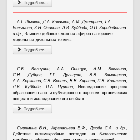
Контакты
Подробнее...
Противодействие коррупции
А.Г. Шмаков, Д.А. Князьков, А.М. Дмитриев, Т.А.
Большова, К.Н. Осипова, Л.В. Куйбида, О.П. Коробейничев
и др.
, Влияние добавок сложных эфиров на горение
модельных дизельных топлив.
Подробнее...
С.В. Валиулин, А.А. Онищук, А.М. Бакланов,
С.Н. Дубцов, Г.Г. Дульцева, В.В. Замащиков,
А.А. Коржавин, С.В. Восель, В.В. Карасев, П.В. Кошляков,
Л.В. Куйбида, П.А. Пуртов
, Исследование процесса
образования нано- и субмикронного аэрозоля органических
веществ и исследование его свойств.
Подробнее...
Сырямина В.Н., Афанасьева Е.Ф., Дзюба С.А. и др.
,
Действие антимикробных пептидов на биологические
мембраны: эффекты больших и малых концентраций.