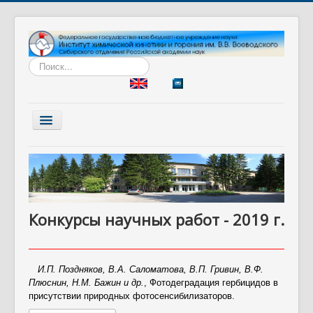
Искать...
Включить/
выключить
навигацию
Главная
Институт
Наука
Конкурсы научных работ - 2019 г.
Образование
Диссертационный совет
Разработки
И.П. Поздняков, В.А. Саломатова, В.П. Гривин, В.Ф.
Плюснин, Н.М. Бажин и др.
, Фотодеградация гербицидов в
Вакансии
присутствии природных фотосенсибилизаторов.