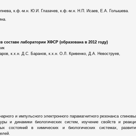
епнева, к.ф.-м.н. Ю.И. Глазачев, к.ф.-м.н. Н.П. Исаев, Е.А. Голышева.
ина.
в составе лаборатории ХФСР (образована в 2012 году)
лик
аров, к.х.н. Д.С. Баранов, к.х.н. О.Л. Кривенко, Д.А. Невоструев,
арного и импульсного электронного парамагнитного резонанса спиновы
уры и динамики биологических систем, изучение свойств и реакци
ых состояний в химических и биологических системах, развити
елей.