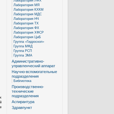
Лаборатория ЛФХ
Лаборатория МЯ
Лаборатория КХКМ
Лаборатория МДС
Лаборатория НЧ
Лаборатория ТХ
Лаборатория ФХ
Лаборатория ХФСР
Лаборатория ЦиБ
Группа «Гидроскоп»
Группа МФД
Группа РСП
Группа ЭМА
Административно-
управленческий аппарат
Научно-вспомогательные
подразделения
Библиотека
Производственно-
технические
подразделения
х
Аспирантура
й
Здравпункт
е