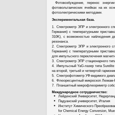
Фотовозбуждение, перенос энерги
фотовольтаических ячейках на их осн
фотоэлектрическими методами.
Экспериментальная база.
1. Спектрометр ЭПР и электронного сп
Германия) с температурными приставка
310K), с возможностью наблюдения дв
резонанса.
2. Спектрометр ЭПР и электронного с
Германия) с температурными приставка
для импульсного переключения магнитн
3. Спектрометр ЭПР стационарного типа
4. Импульсный YaG-лазер типа Surelite
на второй, третьей и четвертой гармони
5. Спектрофотометр УФ-видимого диап
6. Флюоресцентный микроскоп Люмам-Р
7. Планшетный микрофлюориметр собст
Международное сотрудничество:
Лейденский Университет, Нидерла
Падуанский университет, Италия
Институт Химического Преобразова
for Chemical Energy Conversion, Mue