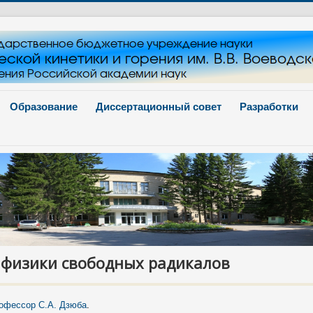
Образование
Диссертационный совет
Разработки
 физики свободных радикалов
рофессор С.А. Дзюба
.