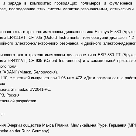
и и заряда в композитах проводящих полимеров и фуллеренов 
ове, исследование этих систем магнитно-резонансными, оптическими 
инового эха в трехсантиметровом диапазоне типа Elexsys E 580 (Брукер
ми ER4111VT, CF 935 (Oxford Instruments, температурнй диапазон 4.2 
ойного электрон-электронного резонанса и двойного электрон-ядерног
пинового эха в трехсантиметровом диапазоне типа ESP 380 FT (Брукер
ми ER4111VT, CF 935 (Oxford Instruments) и с самодельной приставко
ого поля.
 “ADANI” (Минск, Белоруссия).
 I-10, с энергией импульса при 1.06 мкм 472 мДж и возможностью работ
ках.
азона Shimadzu UV2041-PC.
3, Россия.
венной разработки.
нды
ния Энергии общества Макса Планка, Мюльхайм-на Руре, Германия (MPI
heim an der Ruhr, Germany)