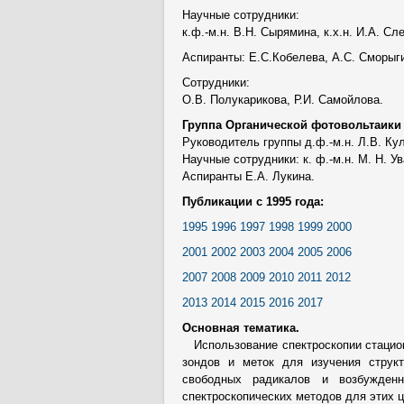
Научные сотрудники:
к.ф.-м.н. В.Н. Сырямина, к.х.н. И.А. Сл
Аспиранты: Е.С.Кобелева, А.С. Сморыг
Сотрудники:
О.В. Полукарикова, Р.И. Самойлова.
Группа Органической фотовольтаики 
Руководитель группы д.ф.-м.н. Л.В. Ку
Научные сотрудники: к. ф.-м.н. М. Н. Ув
Аспиранты Е.А. Лукина.
Публикации с 1995 года:
1995
1996
1997
1998
1999
2000
2001
2002
2003
2004
2005
2006
2007
2008
2009
2010
2011
2012
2013
2014
2015
2016
2017
Основная тематика.
Использование спектроскопии стацион
зондов и меток для изучения структ
свободных радикалов и возбужденн
спектроскопических методов для этих ц