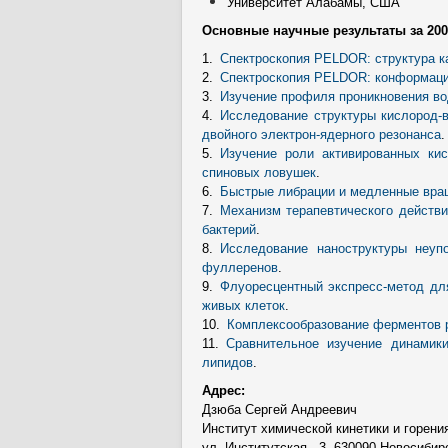
Университет Алабамы, США
Основные научные результаты за 2005
1.
Спектроскопия PELDOR: структура к
2.
Спектроскопия PELDOR: конформац
3.
Изучение профиля проникновения в
4.
Исследование структуры кислород-
двойного электрон-ядерного резонанса
.
5.
Изучение роли активированных ки
спиновых ловушек
.
6.
Быстрые либрации и медленные вращ
7.
Механизм терапевтического действи
бактерий
.
8.
Исследование наноструктуры неу
фуллеренов
.
9.
Флуоресцентный экспресс-метод дл
живых клеток
.
10.
Комплексообразование ферментов 
11.
Сравнительное изучение динами
липидов
.
Адрес:
Дзюба Сергей Андреевич
Институт химической кинетики и горен
ул. Институтская - 3, 630090 Новосибир