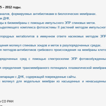
 – 2012 годы.
аналов, формируемых антибиотиками в биологических мембранах
.
ии ДНК
.
оды в биомембраны с помощью импульсного ЭПР спиновых меток
.
выделяющего комплекса фотосистемы II растений методом импульсног
слородных метаболитов в иммунном ответе насекомых методом ЭПР
ения молекул спиновых зондов и меток в разупорядоченных средах
.
я пептидов-антибиотиков грибкового происхождения на мембраны клето
порядоченных сред с помощью спектроскопии ЭПР фотовозбужденны
я определения трансмембранного потенциала плазматической мембран
репарации с ДНК, содержащей поврежденные сайты
.
ки молекул для модельных мембран из насыщенных и ненасыщенны
ия СО РАН
ск