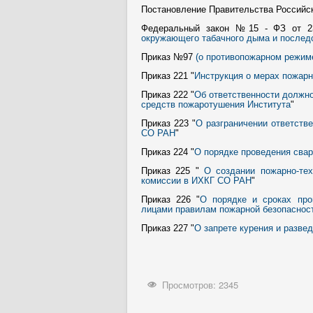
Постановление Правительства Российск
Федеральный закон №15 - ФЗ от 2
окружающего табачного дыма и последс
Приказ №97
(о противопожарном режим
Приказ 221 "
Инструкция о мерах пожар
Приказ 222 "
Об ответственности должно
средств пожаротушения Института
"
Приказ 223 "
О разграничении ответств
СО РАН
"
Приказ 224 "
О порядке проведения свар
Приказ 225 "
О создании пожарно-те
комиссии в ИХКГ СО РАН
"
Приказ 226 "
О порядке и сроках про
лицами правилам пожарной безопаснос
Приказ 227 "
О запрете курения и разве
Просмотров: 2345