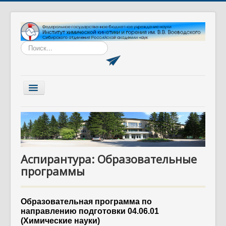
Искать...
Включить/
выключить
навигацию
Главная
Институт
Наука
Аспирантура: Образовательные
Образование
программы
Диссертационный совет
Разработки
Образовательная программа по
Вакансии
направлению подготовки 04.06.01
(Химические науки)